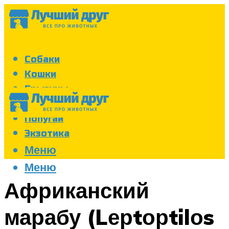
Собаки
Кошки
Грызуны
Аквариум
Попугаи
Экзотика
Меню
Меню
Африканский
марабу (Lерtорtilоs