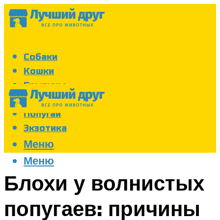
Собаки
Кошки
Грызуны
Аквариум
Попугаи
Экзотика
Меню
Меню
Блохи у волнистых
попугаев: причины