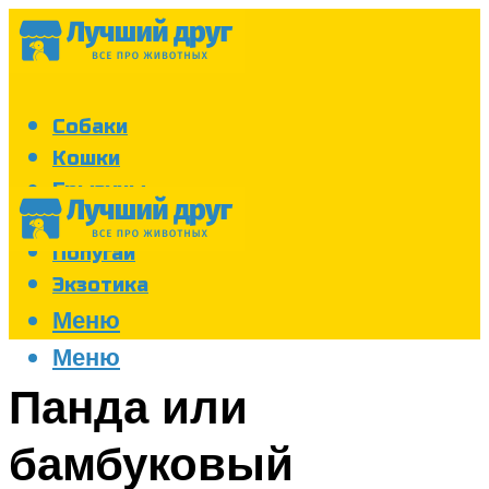
Собаки
Кошки
Грызуны
Аквариум
Попугаи
Экзотика
Меню
Меню
Панда или
бамбуковый