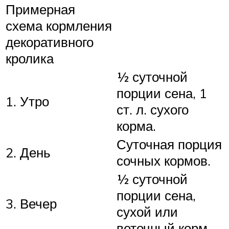
Примерная
схема кормления
декоративного
кролика
½ суточной
порции сена, 1
1. Утро
ст. л. сухого
корма.
Суточная порция
2. День
сочных кормов.
½ суточной
порции сена,
3. Вечер
сухой или
веточный корм.