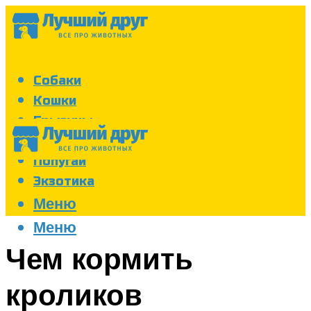
Собаки
Кошки
Грызуны
Аквариум
Попугаи
Экзотика
Меню
Меню
Чем кормить
кроликов