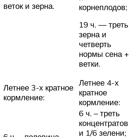
веток и зерна.
корнеплодов;
19 ч. — треть
зерна и
четверть
нормы сена +
ветки.
Летнее 4-х
Летнее 3-х кратное
кратное
кормление:
кормление:
6 ч. – треть
концентратов
и 1/6 зелени;
6 ч. – половина