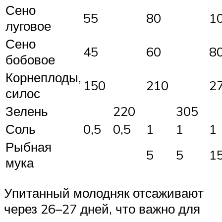
Сено
55
80
1
луговое
Сено
45
60
8
бобовое
Корнеплоды,
150
210
2
силос
Зелень
220
305
Соль
0,5
0,5
1
1
1
Рыбная
5
5
1
мука
Упитанный молодняк отсаживают
через 26–27 дней, что важно для