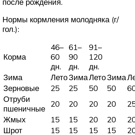
после рождения.
Нормы кормления молодняка (г/
гол.):
46–
61–
91–
Корма
60
90
120
дн.
дн.
дн.
Зима
Лето
Зима
Лето
Зима
Л
Зерновые
25
25
50
50
6
Отруби
20
20
20
20
2
пшеничные
Жмых
15
15
20
20
2
Шрот
15
15
15
15
2