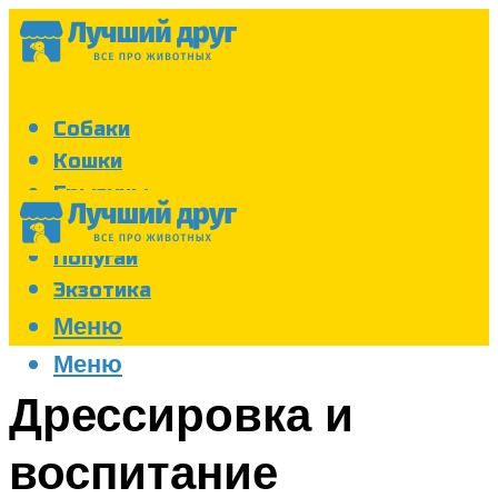
Собаки
Кошки
Грызуны
Аквариум
Попугаи
Экзотика
Меню
Меню
Дрессировка и
воспитание