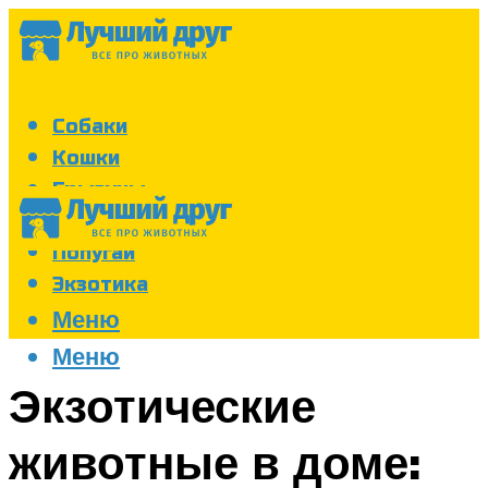
Собаки
Кошки
Грызуны
Аквариум
Попугаи
Экзотика
Меню
Меню
Экзотические
животные в доме: