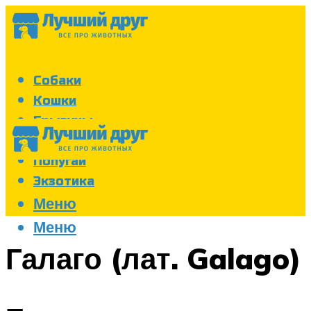
Собаки
Кошки
Грызуны
Аквариум
Попугаи
Экзотика
Меню
Меню
Галаго (лат. Galago)