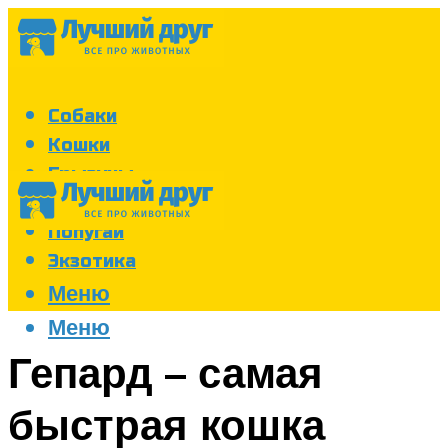
Собаки
Кошки
Грызуны
Аквариум
Попугаи
Экзотика
Меню
Меню
Гепард – самая
быстрая кошка