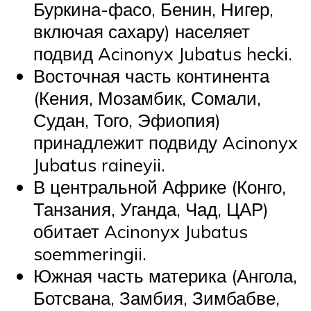
Буркина-фасо, Бенин, Нигер,
включая сахару) населяет
подвид Acinonyx Jubatus hecki.
Восточная часть континента
(Кения, Мозамбик, Сомали,
Судан, Того, Эфиопия)
принадлежит подвиду Acinonyx
Jubatus raineyii.
В центральной Африке (Конго,
Танзания, Уганда, Чад, ЦАР)
обитает Acinonyx Jubatus
soemmeringii.
Южная часть материка (Ангола,
Ботсвана, Замбия, Зимбабве,