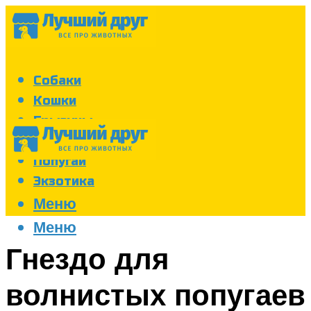
Собаки
Кошки
Грызуны
Аквариум
Попугаи
Экзотика
Меню
Меню
Гнездо для
волнистых попугаев