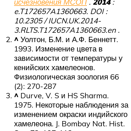
исчезновения МСОП
.
2014
:
e.T172657A1360663. DOI :
10.2305 / IUCN.UK.2014-
3.RLTS.T172657A1360663.en .
^
Уолтон, Б.М. и А.Ф. Беннетт.
1993. Изменение цвета в
зависимости от температуры у
кенийских хамелеонов.
Физиологическая зоология 66
(2): 270-287
^
Durve, V. S и HS Sharma.
1975. Некоторые наблюдения за
изменением окраски индийского
хамелеона. J. Bombay Nat. Hist.