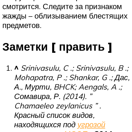
смотрится. Следите за признаком
жажды – облизыванием блестящих
предметов.
Заметки [ править ]
^
Srinivasulu, C .; Srinivasulu, B .;
Mohapatra, P .; Shankar, G .; Дас,
А., Мурти, BHCK; Aengals, A .;
Сомавира, Р. (2014). ”
Chamaeleo zeylanicus ” .
Красный список видов,
находящихся под
угрозой