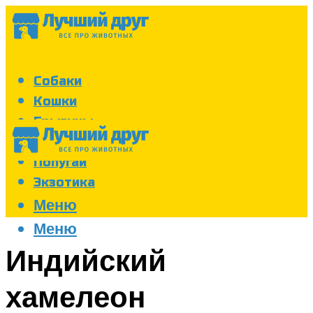
Собаки
Кошки
Грызуны
Аквариум
Попугаи
Экзотика
Меню
Меню
Индийский
хамелеон