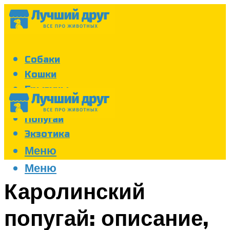
Собаки
Кошки
Грызуны
Аквариум
Попугаи
Экзотика
Меню
Меню
Каролинский
попугай: описание,