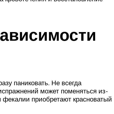
зависимости
разу паниковать. Не всегда
 испражнений может поменяться из-
лы фекалии приобретают красноватый