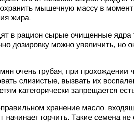
 сохранить мышечную массу в момент
ия жира.
дят в рацион сырые очищенные ядра 
нно дозировку можно увеличить, но 
емян очень грубая, при прохождении 
вать слизистые, вызвать их воспален
тям категорически запрещается есть 
еправильном хранение масло, входящ
кт начинает горчить. Такие семена не