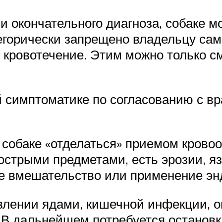
и окончательного диагноза, собаке 
горически запрещено владельцу сам
ь кровотечение. Этим можно только с
й симптоматике по согласованию с вр
т собаке «отделаться» приемом кров
острыми предметами, есть эрозии, 
ое вмешательство или применение эн
влении ядами, кишечной инфекции, 
В дальнейшем потребуется остановк