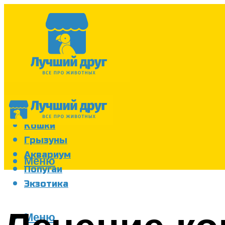
Собаки
Кошки
Грызуны
Аквариум
Меню
Попугаи
Экзотика
Меню