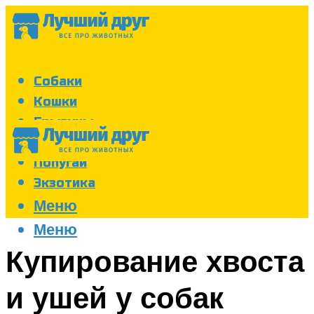
Собаки
Кошки
Грызуны
Аквариум
Попугаи
Экзотика
Меню
Меню
Купирование хвоста
и ушей у собак