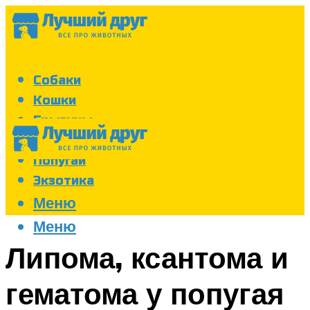
Собаки
Кошки
Грызуны
Аквариум
Попугаи
Экзотика
Меню
Меню
Липома, ксантома и
гематома у попугая