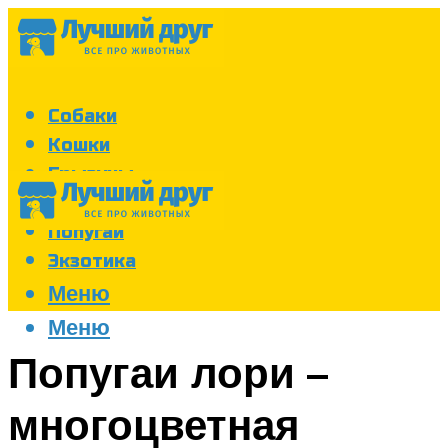
Собаки
Кошки
Грызуны
Аквариум
Попугаи
Экзотика
Меню
Меню
Попугаи лори –
многоцветная