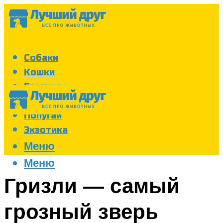
Собаки
Кошки
Грызуны
Аквариум
Попугаи
Экзотика
Меню
Меню
Гризли — самый
грозный зверь