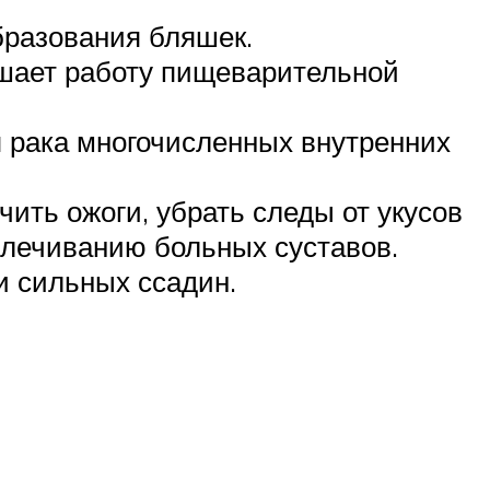
бразования бляшек.
чшает работу пищеварительной
я рака многочисленных внутренних
ить ожоги, убрать следы от укусов
ылечиванию больных суставов.
и сильных ссадин.