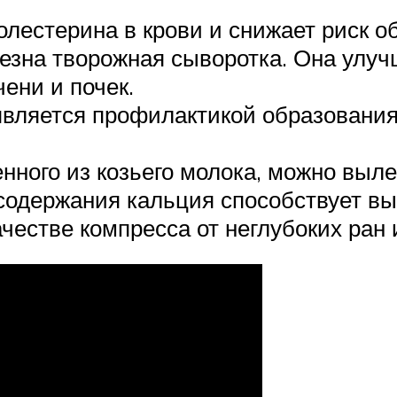
олестерина в крови и снижает риск о
езна творожная сыворотка. Она улу
ени и почек.
является профилактикой образовани
ного из козьего молока, можно вылеч
содержания кальция способствует в
честве компресса от неглубоких ран 