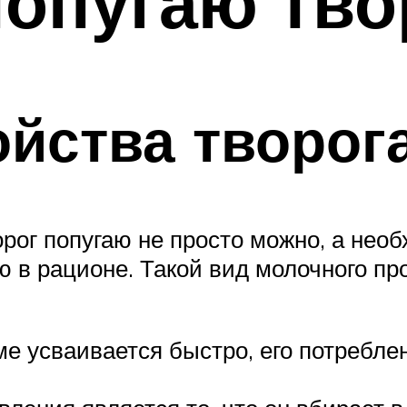
опугаю тво
йства творог
рог попугаю не просто можно, а необ
ю в рационе. Такой вид молочного п
зме усваивается быстро, его потребл