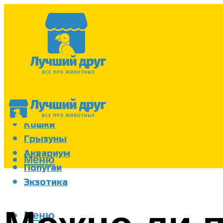
Собаки
Кошки
Грызуны
Аквариум
Меню
Попугаи
Экзотика
Меню