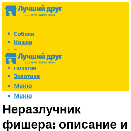
Собаки
Кошки
Грызуны
Аквариум
Попугаи
Экзотика
Меню
Меню
Неразлучник
фишера: описание и