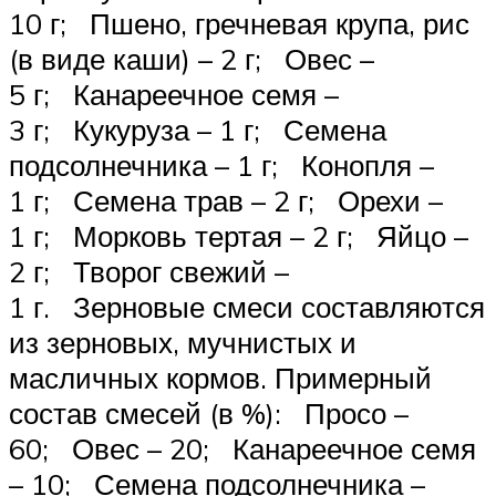
10 г; Пшено, гречневая крупа, рис
(в виде каши) – 2 г; Овес –
5 г; Канареечное семя –
3 г; Кукуруза – 1 г; Семена
подсолнечника – 1 г; Конопля –
1 г; Семена трав – 2 г; Орехи –
1 г; Морковь тертая – 2 г; Яйцо –
2 г; Творог свежий –
1 г. Зерновые смеси составляются
из зерновых, мучнистых и
масличных кормов. Примерный
состав смесей (в %): Просо –
60; Овес – 20; Канареечное семя
– 10; Семена подсолнечника –