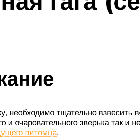
ая гага (с
жание
 необходимо тщательно взвесить все
го и очаровательного зверька так и 
дущего питомца
.