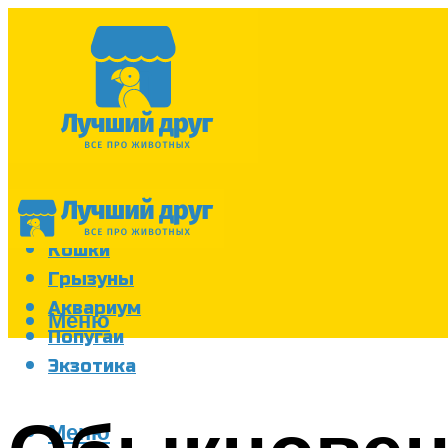
Собаки
Кошки
Грызуны
Аквариум
Меню
Попугаи
Экзотика
Меню