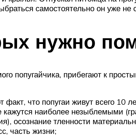
выбраться самостоятельно он уже не 
рых нужно по
ого попугайчика, прибегают к прост
т факт, что попугаи живут всего 10 ле
е кажутся наиболее незыблемыми (г
ия), осознание тленности материаль
с, часть жизни;