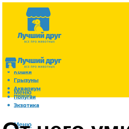
Собаки
Кошки
Грызуны
Аквариум
Меню
Попугаи
Экзотика
Меню