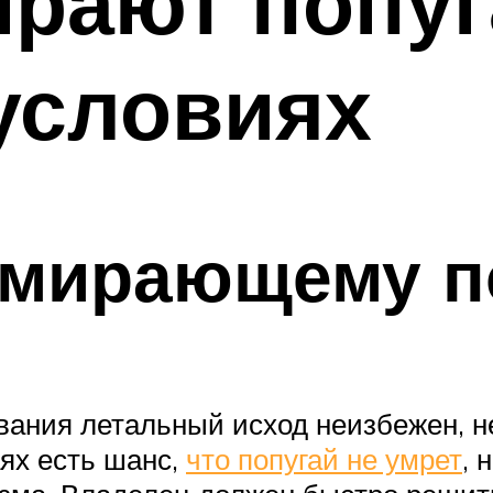
ирают попуг
условиях
умирающему п
вания летальный исход неизбежен, н
аях есть шанс,
что попугай не умрет
, 