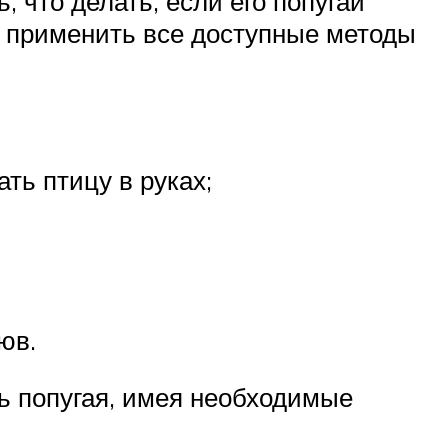
 что делать, если его попугай
о применить все доступные методы
ть птицу в руках;
юв.
ь попугая, имея необходимые