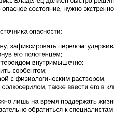
ма. Владелец должен быстро решить,
 опасное состояние, нужно экстренн
сточника опасности:
ну, зафиксировать перелом, удержива
рнув его полотенцем;
остероидом внутримышечно;
оить сорбентом;
озой с физиологическим раствором;
 солкосерилом, также ввести его в кл
жно лишь на время поддержать жизн
зательно обратиться к специалистам