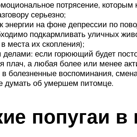
моциональное потрясение, которым ка
азговору серьезно;
еск энергии на фоне депрессии по по
бходимо подкармливать уличных живо
 в места их скопления);
и делами: если горюющий будет посто
 плач, а любая более или менее акт
я в болезненные воспоминания, смена 
е думать об умершем питомце.
кие попугаи в