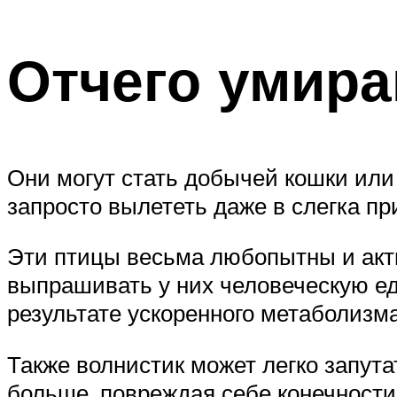
Отчего умира
Они могут стать добычей кошки или 
запросто вылететь даже в слегка пр
Эти птицы весьма любопытны и акти
выпрашивать у них человеческую еду
результате ускоренного метаболизма
Также волнистик может легко запутат
больше, повреждая себе конечности 