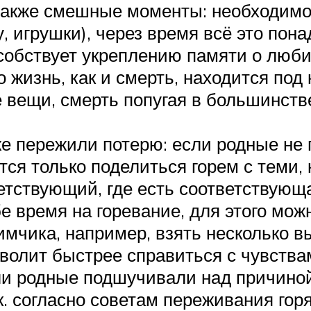
также смешные моменты: необходимо 
, игрушки), через время всё это пона
особствует укреплению памяти о люб
то жизнь, как и смерть, находится по
 вещи, смерть попугая в большинстве
е пережили потерю: если родные не
ся только поделиться горем с теми, к
етствующий, где есть соответствующ
е время на горевание, для этого мож
имчика, например, взять несколько в
зволит быстрее справиться с чувства
ли родные подшучивали над причиной
к. согласно советам переживания гор