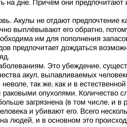
ть на дне. Причём они предпочитают
вь. Акулы не отдают предпочтение ка
ычно выплёвывают его обратно, потому
обходима им для пополнения запасов
дов предпочитает дождаться возмож
яд.
аболеваниям. Это убеждение, сущест
чества акул, вылавливаемых человек
неволе, так же, как и в естественно
и раковыми опухолями. Количество с
больше загрязнена (в том числе, и в 
еловека и убивают его. Всего нескол
а людей, и в основном это происхо