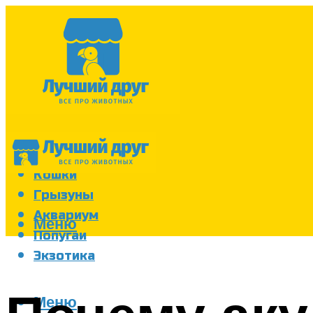
Собаки
Кошки
Грызуны
Аквариум
Меню
Попугаи
Экзотика
Меню