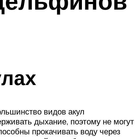
 дельфинов
улах
ольшинство видов акул
ерживать дыхание, поэтому не могут
способны прокачивать воду через