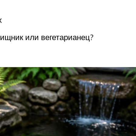
х
хищник или вегетарианец?