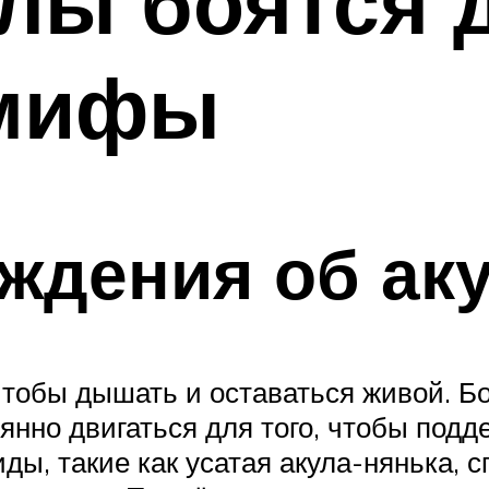
улы боятся
 мифы
ждения об ак
чтобы дышать и оставаться живой. Б
нно двигаться для того, чтобы подд
иды, такие как усатая акула-нянька, 