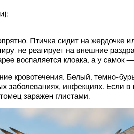
и);
прятно. Птичка сидит на жердочке ил
иру, не реагирует на внешние раздр
рее воспаляется клоака, а у самок —
ние кровотечения. Белый, темно-буры
х заболеваниях, инфекциях. Если в к
томец заражен глистами.