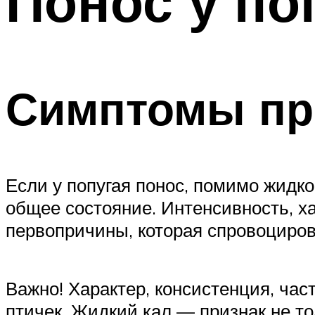
Понос у по
Симптомы пр
Если у попугая понос, помимо жидко
общее состояние. Интенсивность, х
первопричины, которая спровоциров
Важно! Характер, консистенция, час
птичек. Жидкий кал — признак не то