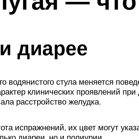
пугая — что
и диарее
го водянистого стула меняется пове
арактер клинических проявлений при 
ала расстройство желудка.
тота испражнений, их цвет могут ука
лько диареи, но и полиурии