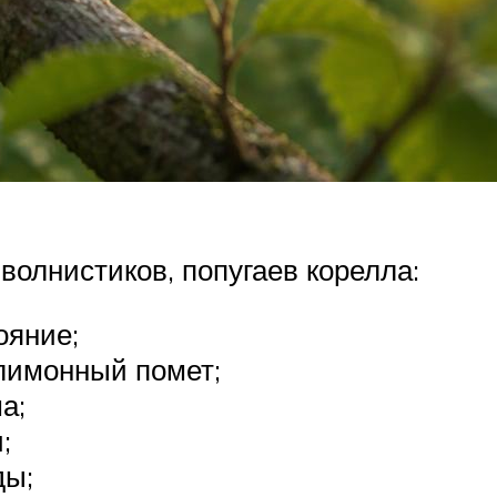
волнистиков, попугаев корелла:
ояние;
лимонный помет;
а;
;
ды;