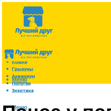
Собаки
Кошки
Грызуны
Аквариум
Меню
Попугаи
Экзотика
Меню