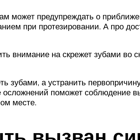
чам может предупреждать о приближе
анием при протезировании. А про до
ть внимание на скрежет зубами во сн
еть зубами, а устранить первопричи
е осложнений поможет соблюдение 
вом месте.
ыть вызван с