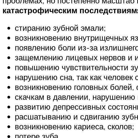
проблемах, но постепенно масштаб 
катастрофическим последствиям
стиранию зубной эмали;
возникновению внутрищечных яз
появлению боли из-за излишнег
защемлению лицевых нервов и и
повышению чувствительности зу
нарушению сна, так как человек 
возникновению головных болей, 
скачкам в давлении, нарушению 
развитию депрессивных состоян
расшатыванию и сдвиганию зубн
возникновению кариеса, сколов;
потере зуба.