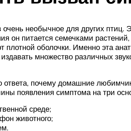
очень необычное для других птиц. Э
ния он питается семечками растений
т плотной оболочки. Именно эта ана
 издавать множество различных звуко
о ответа, почему домашние любимчи
ины появления симптома на три осн
твенной среде;
фон животного;
ем.