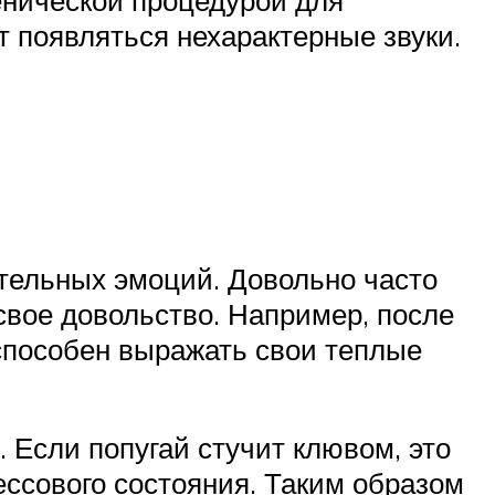
енической процедурой для
т появляться нехарактерные звуки.
тельных эмоций. Довольно часто
свое довольство. Например, после
 способен выражать свои теплые
 Если попугай стучит клювом, это
ессового состояния. Таким образом