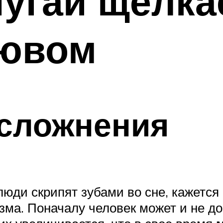
угай щелка
лювом
сложнения
 люди скрипят зубами во сне, кажетс
изма. Поначалу человек может и не 