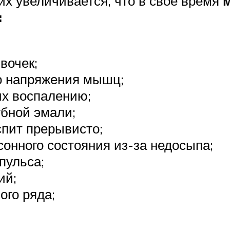
их увеличивается, что в свое время
:
вочек;
о напряжения мышц;
х воспалению;
бной эмали;
спит прерывисто;
сонного состояния из-за недосыпа;
пульса;
ий;
ого ряда;