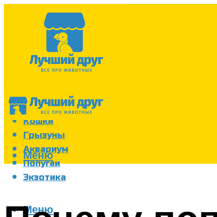
Собаки
Кошки
Грызуны
Аквариум
Меню
Попугаи
Экзотика
Меню