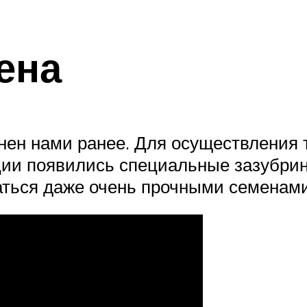
ена
нен нами ранее. Для осуществления 
ции появились специальные зазубрин
аться даже очень прочными семенами