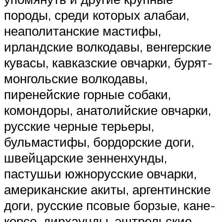
породы, среди которых алабаи,
неаполитанские мастифы,
ирландские волкодавы, венгерские
кувасы, кавказские овчарки, бурят-
монгольские волкодавы,
пиренейские горные собаки,
комондоры, анатолийские овчарки,
русские черные терьеры,
бульмастифы, бордорские доги,
швейцарские зенненхунды,
пастушьи южнорусские овчарки,
американские акиты, аргентинские
доги, русские псовые борзые, кане-
корсо, дирхаунды, эштрельские