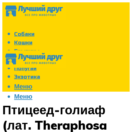
Собаки
Кошки
Грызуны
Аквариум
Попугаи
Экзотика
Меню
Меню
Птицеед-голиаф
(лат. Theraphosa