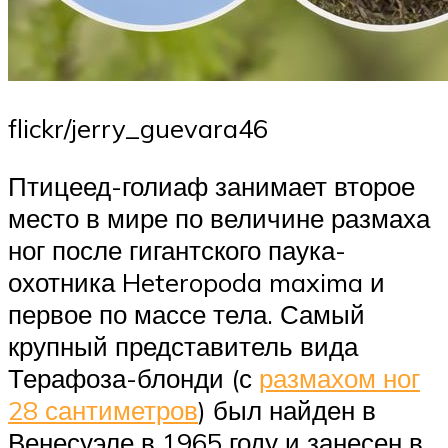
flickr/jerry_guevara46
Птицеед-голиаф занимает второе
место в мире по величине размаха
ног после гигантского паука-
охотника Heteropoda maxima и
первое по массе тела. Самый
крупный представитель вида
Терафоза-блонди (с
размахом ног
28 сантиметров
) был найден в
Венесуэле в 1965 году и занесен в