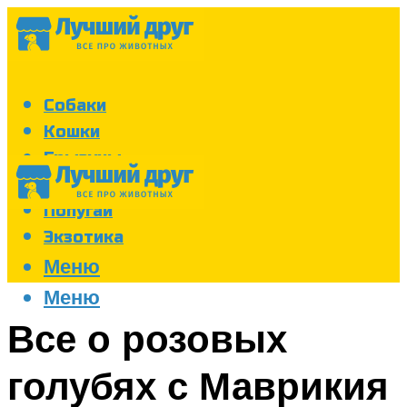
Собаки
Кошки
Грызуны
Аквариум
Попугаи
Экзотика
Меню
Меню
Все о розовых
голубях с Маврикия