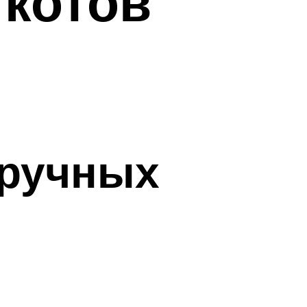
 котов
дручных