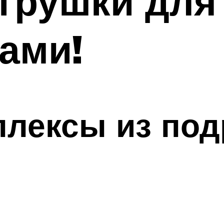
грушки для
ами!
плексы из по