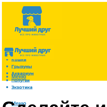
Собаки
Кошки
Грызуны
Аквариум
Меню
Попугаи
Экзотика
Меню