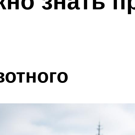
жно знать п
вотного