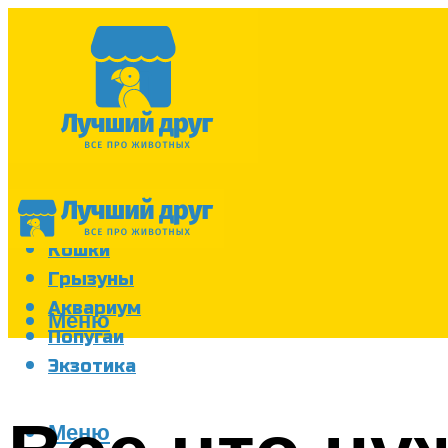
Собаки
Кошки
Грызуны
Аквариум
Меню
Попугаи
Экзотика
Меню