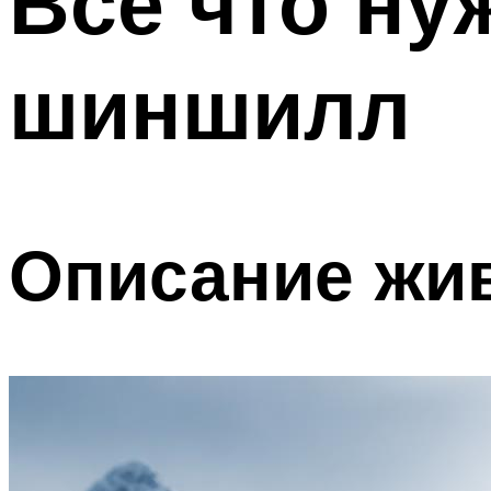
Все что ну
шиншилл
Описание жи