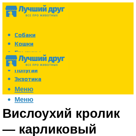
Собаки
Кошки
Грызуны
Аквариум
Попугаи
Экзотика
Меню
Меню
Вислоухий кролик
— карликовый