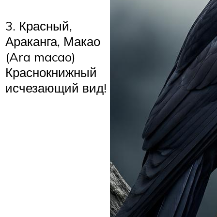
3. Красный,
Араканга, Макао
(Ara macao)
Краснокнижный
исчезающий вид!