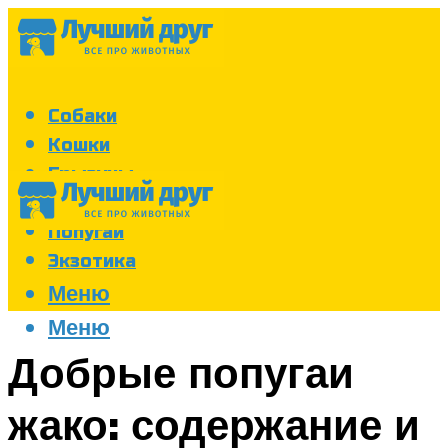
Собаки
Кошки
Грызуны
Аквариум
Попугаи
Экзотика
Меню
Меню
Добрые попугаи
жако: содержание и