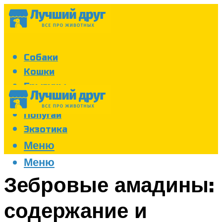
Собаки
Кошки
Грызуны
Аквариум
Попугаи
Экзотика
Меню
Меню
Зебровые амадины:
содержание и