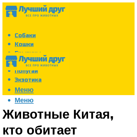
Собаки
Кошки
Грызуны
Аквариум
Попугаи
Экзотика
Меню
Меню
Животные Китая,
кто обитает