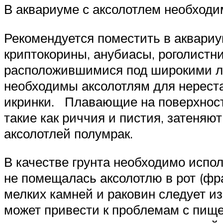
В аквариуме с аксолотлем необходи
Рекомендуется поместить в аквариу
криптокорины, анубиасы, роголистн
расположившимися под широкими ли
необходимы аксолотлям для нереста
икринки. Плавающие на поверхност
такие как риччия и пистия, затеня
аксолотлей полумрак.
В качестве грунта необходимо испол
не помещалась аксолотлю в рот (фр
мелких камней и раковин следует изб
может привести к проблемам с пище