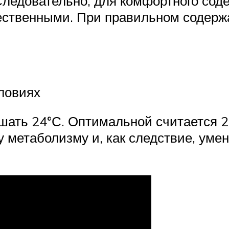
 Следовательно, для комфортного со
тественными. При правильном содер
ловиях
шать 24°С. Оптимальной считается 
у метаболизму и, как следствие, ум