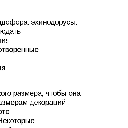
адофора, эхинодорусы,
людать
ния
дотворенные
ля
кого размера, чтобы она
размерам декораций,
это
 Некоторые