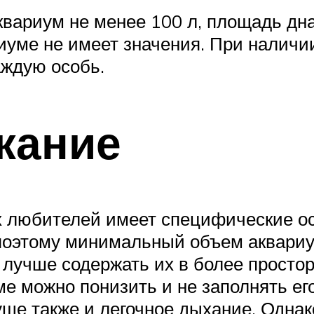
квариум не менее 100 л, площадь дн
иуме не имеет значения. При наличи
аждую особь.
жание
х любителей имеет специфические о
 поэтому минимальный объем аквари
о лучше содержать их в более просто
ме можно понизить и не заполнять ег
уще также и легочное дыхание. Однак