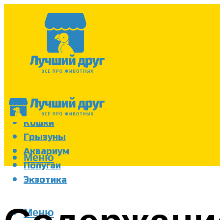
Собаки
Кошки
Грызуны
Аквариум
Меню
Попугаи
Экзотика
Меню