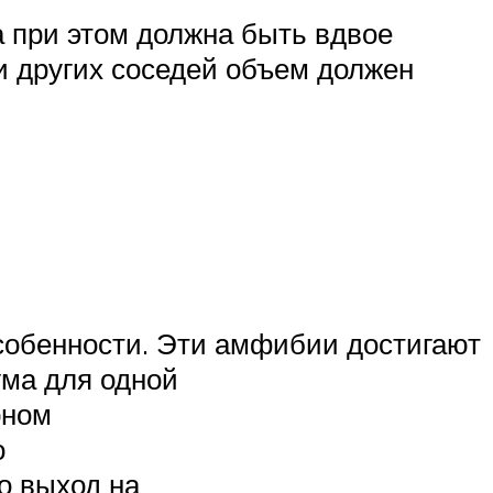
а при этом должна быть вдвое
и других соседей объем должен
собенности. Эти амфибии достигают
ума для одной
рном
о
о выход на