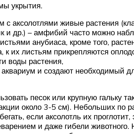
мы укрытия.
м с аксолотлями живые растения (кл
ик и др.) – амфибий часто можно наб
стьями анубиаса, кроме того, расте
, к их листьям прикрепляются опло
и воды растения,
ют аквариум и создают необходимый д
ьзовать песок или крупную гальку та
акции около 3-5 см). Небольших по 
егать, если аксолотль их проглотит, 
варением и даже гибели животного.