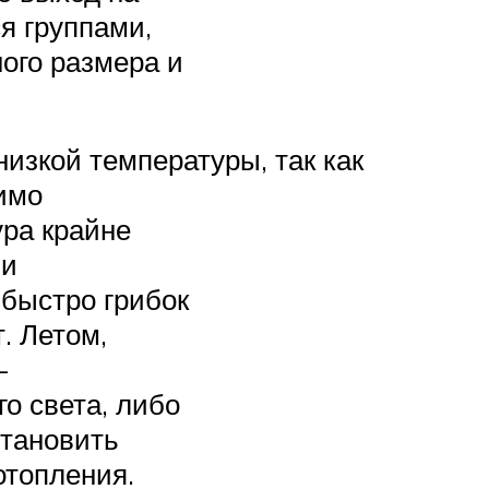
я группами,
ого размера и
изкой температуры, так как
имо
ура крайне
 и
быстро грибок
. Летом,
–
о света, либо
становить
отопления.