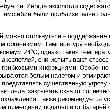
ебуется. Иногда аксолотли содержатс
бы амфибии были приблизительно одн
й можно столкнуться – поддержание н
ым организмам. Температуру необход
ксимум 24°С, однако такая температ
 аксолотлей, они испытывают стресс
 грибковыми инфекциями. Особенно 
крываются белым налетом и отмирают
т представлять существенную угрозу 
ю льда, закрывать окна от солнечног
охлаждения, также рекомендуется у
ом помещении подальше от батарей 