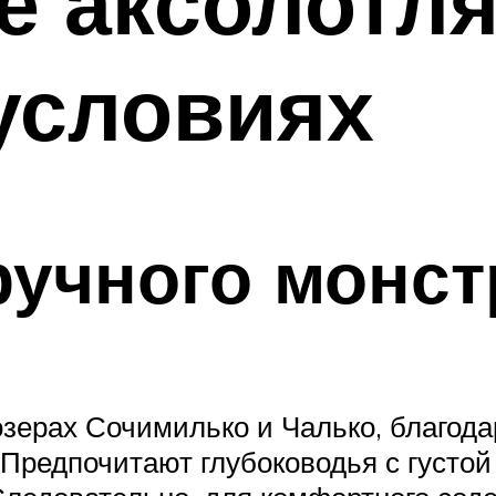
 аксолотля
условиях
учного монст
озерах Сочимилько и Чалько, благода
 Предпочитают глубоководья с густой