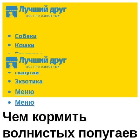
Собаки
Кошки
Грызуны
Аквариум
Попугаи
Экзотика
Меню
Меню
Чем кормить
волнистых попугаев