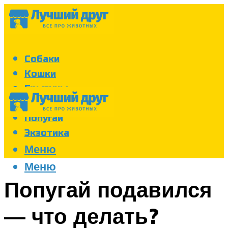
Собаки
Кошки
Грызуны
Аквариум
Попугаи
Экзотика
Меню
Меню
Попугай подавился
— что делать?