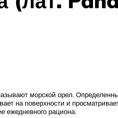
а (лат. Pan
называют морской орел. Определенных
авает на поверхности и просматривае
ее ежедневного рациона.