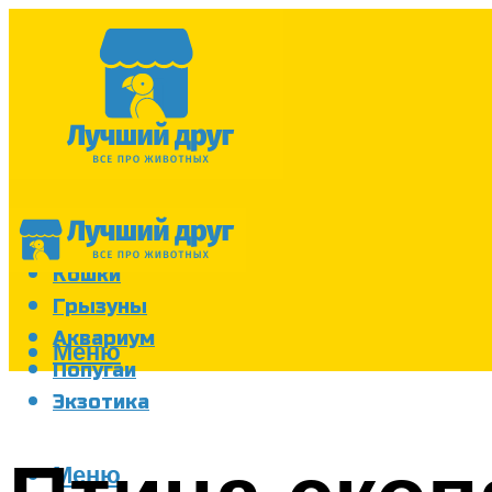
Собаки
Кошки
Грызуны
Аквариум
Меню
Попугаи
Экзотика
Меню