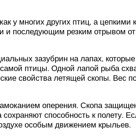
ак у многих других птиц, а цепкими
и и последующим резким отрывом от 
альных зазубрин на лапах, которые 
амой птицы. Одной лапой рыба схвач
ские свойства летящей скопы. Вес п
намоканием оперения. Скопа защище
 сохраняют способность к полету. Ес
оздухе особым движением крыльев.