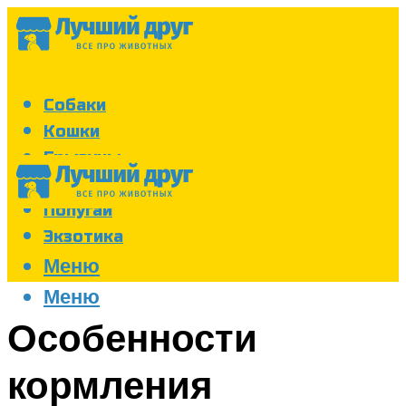
Собаки
Кошки
Грызуны
Аквариум
Попугаи
Экзотика
Меню
Меню
Особенности
кормления