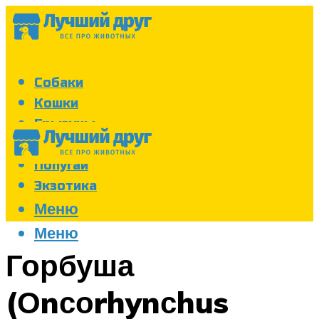
Собаки
Кошки
Грызуны
Аквариум
Попугаи
Экзотика
Меню
Меню
Горбуша
(Оnсоrhynсhus