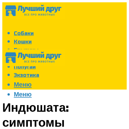
Собаки
Кошки
Грызуны
Аквариум
Попугаи
Экзотика
Меню
Меню
Индюшата:
симптомы