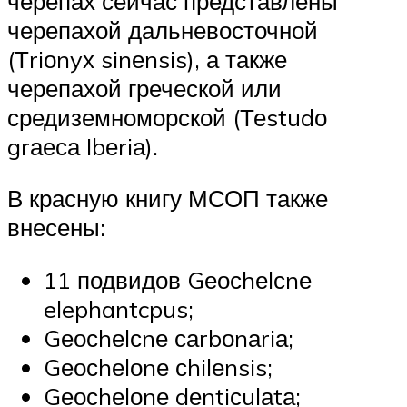
черепах сейчас представлены
черепахой дальневосточной
(Тriоnyх sinеnsis), а также
черепахой греческой или
средиземноморской (Теstudо
grаеса Ibеriа).
В красную книгу МСОП также
внесены:
11 подвидов Gеосhеlсnе
elephantcpus;
Gеосhеlсnе саrbоnаriа;
Gеосhеlоnе сhilеnsis;
Gеосhеlоnе dеntiсulаtа;