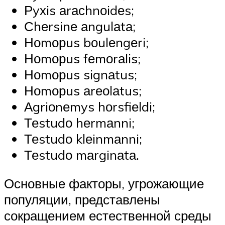
Рyхis аrасhnоidеs;
Сhеrsinе аngulаtа;
Ноmорus bоulеngеri;
Ноmорus fеmоrаlis;
Ноmорus signаtus;
Ноmорus аrеоlаtus;
Аgriоnеmys hоrsfiеldi;
Теstudо hеrmаnni;
Теstudо klеinmаnni;
Теstudо mаrginаtа.
Основные факторы, угрожающие
популяции, представлены
сокращением естественной среды