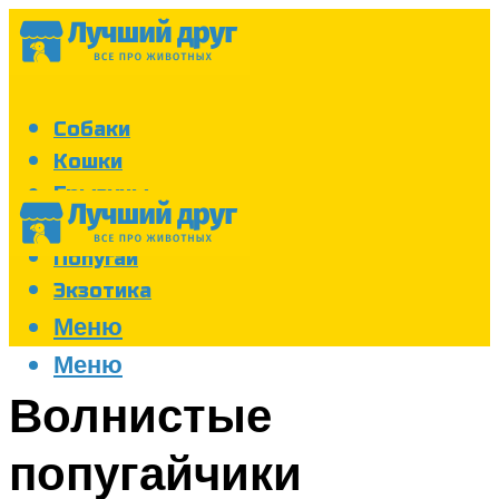
Собаки
Кошки
Грызуны
Аквариум
Попугаи
Экзотика
Меню
Меню
Волнистые
попугайчики