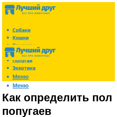
Собаки
Кошки
Грызуны
Аквариум
Попугаи
Экзотика
Меню
Меню
Как определить пол
попугаев