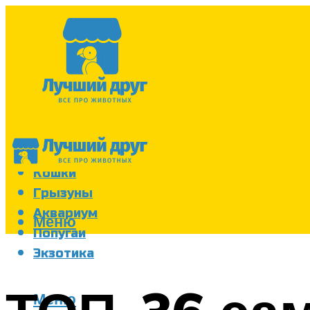
Собаки
Кошки
Грызуны
Аквариум
Меню
Попугаи
Экзотика
Меню