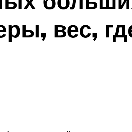
мых больших
еры, вес, гд