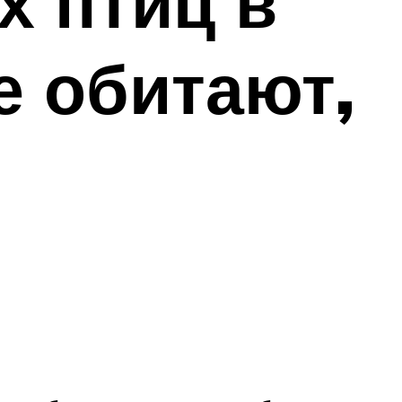
 птиц в
е обитают,