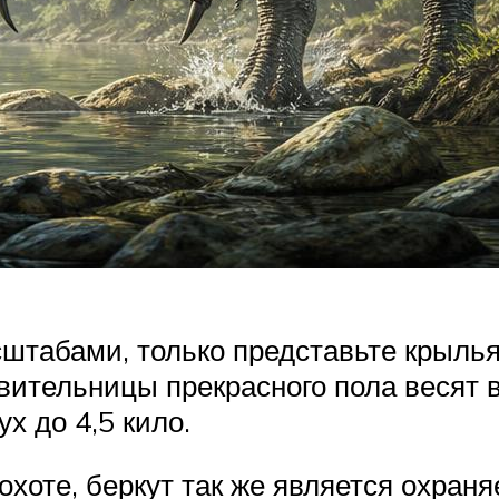
штабами, только представьте крылья 
вительницы прекрасного пола весят в 
х до 4,5 кило.
охоте, беркут так же является охраня