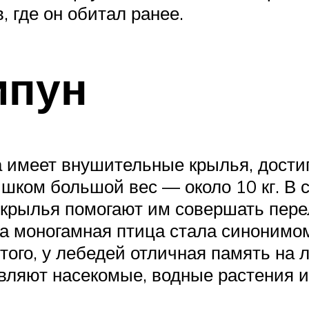
, где он обитал ранее.
ипун
а имеет внушительные крылья, дости
лишком большой вес — около 10 кг. В
ые крылья помогают им совершать пер
а моногамная птица стала синонимом
ого, у лебедей отличная память на ли
вляют насекомые, водные растения и 