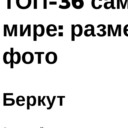
ТОП-36 са
мире: разм
фото
Беркут