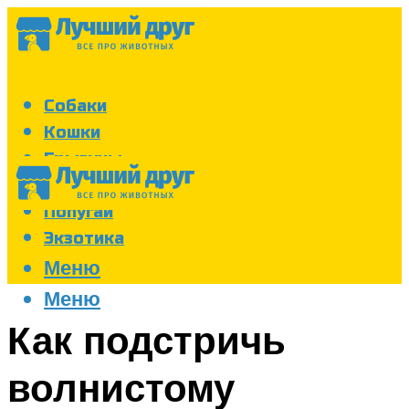
Собаки
Кошки
Грызуны
Аквариум
Попугаи
Экзотика
Меню
Меню
Как подстричь
волнистому