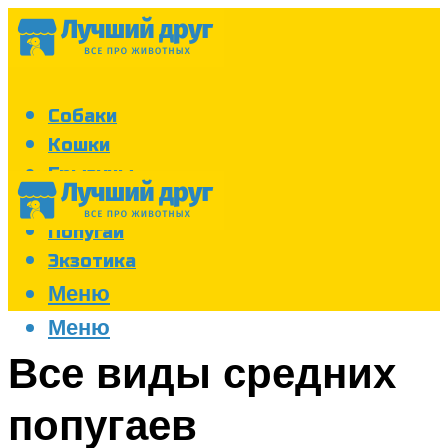
Собаки
Кошки
Грызуны
Аквариум
Попугаи
Экзотика
Меню
Меню
Все виды средних
попугаев