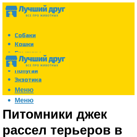
Собаки
Кошки
Грызуны
Аквариум
Попугаи
Экзотика
Меню
Меню
Питомники джек
рассел терьеров в