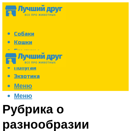
Собаки
Кошки
Грызуны
Аквариум
Попугаи
Экзотика
Меню
Меню
Рубрика о
разнообразии