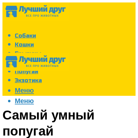
Собаки
Кошки
Грызуны
Аквариум
Попугаи
Экзотика
Меню
Меню
Самый умный
попугай