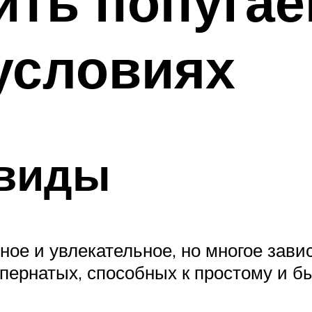
ить попугае
условиях
виды
ное и увлекательное, но многое зави
пернатых, способных к простому и б