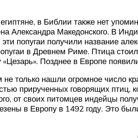
 египтяне, в Библии также нет упомин
ена Александра Македонского. В Инд
 эти попугаи получили название але
опугаи в Древнем Риме. Птица стоил
у «Цезарь». Позднее в Европе появил
не только нашли огромное число кра
стью прирученных говорящих птиц, к
ого, от своих питомцев индейцы пол
зены в Европу в 1492 году. Это были