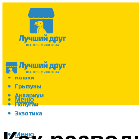
Собаки
Кошки
Грызуны
Аквариум
Меню
Попугаи
Экзотика
Меню